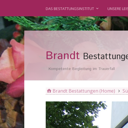
DAS BESTATTUNGSINSTITUT
UNSERE LE
Brandt
Bestattung
Kompetente Begleitung im Trauerfall
Brandt Bestattungen (Home)
Sü