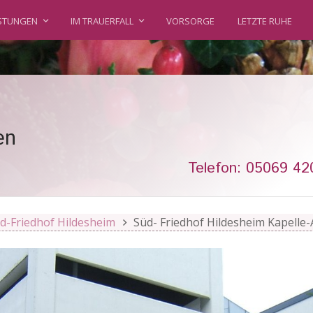
ISTUNGEN
IM TRAUERFALL
VORSORGE
LETZTE RUHE
en
Telefon: 05069 42
d-Friedhof Hildesheim
Süd- Friedhof Hildesheim Kapelle