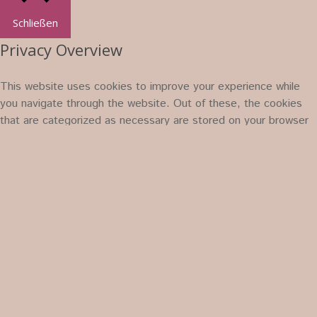
Schließen
Privacy Overview
This website uses cookies to improve your experience while
you navigate through the website. Out of these, the cookies
that are categorized as necessary are stored on your browser
as they are essential for the working of basic functionalities of
the website. We also use third-party cookies that help us
analyze and understand how you use this website. These
cookies will be stored in your browser only with your consent.
You also have the option to opt-out of these cookies. But
opting out of some of these cookies may affect your browsing
experience.
Necessary
Necessary
immer aktiv
Necessary cookies are absolutely essential for the website to