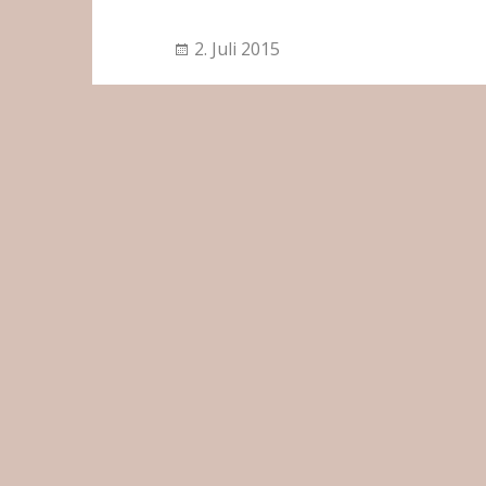
2. Juli 2015
Galerie
Copyright © 2008-2026
Brandt Bestatt