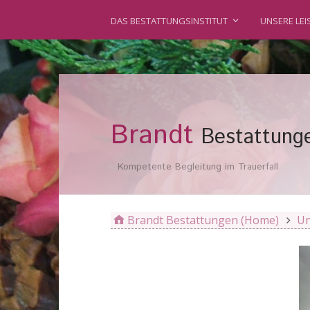
DAS BESTATTUNGSINSTITUT
UNSERE LE
Brandt
Bestattung
Kompetente Begleitung im Trauerfall
Brandt Bestattungen (Home)
Un