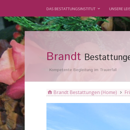
DAS BESTATTUNGSINSTITUT
UNSERE LE
Brandt
Bestattung
Kompetente Begleitung im Trauerfall
Brandt Bestattungen (Home)
Fr