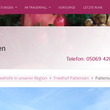
ISTUNGEN
IM TRAUERFALL
VORSORGE
LETZTE RUHE
en
Telefon: 05069 42
iedhöfe in unserer Region
Friedhof Pattensen
Pattens