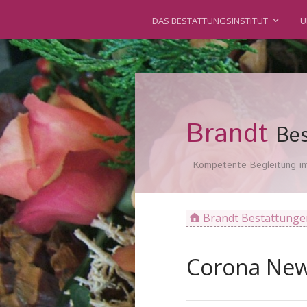
DAS BESTATTUNGSINSTITUT
U
Brandt
Bes
Kompetente Begleitung im 
Brandt Bestattunge
Corona New