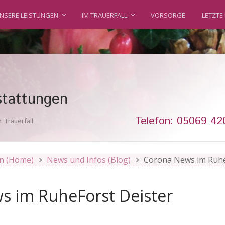
NSERE LEISTUNGEN
IM TRAUERFALL
VORSORGE
LETZTE
tattungen
Telefon: 05069 42
Trauerfall
n (Home)
News und Infos (Blog)
Corona News im Ruhe
s im RuheForst Deister