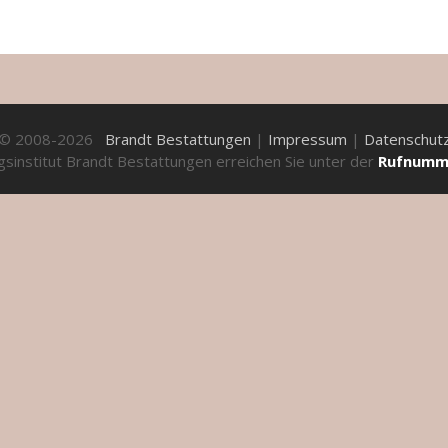
t © 2008-2026
Brandt Bestattungen
|
Impressum
|
Datenschut
sinstitut Brandt Bestattungen erreichen Sie unter der
Rufnumme
te zu verbessern. Durch die weitere Benutzung der Webseite w
nformation
u navigate through the website. Out of these, the cookies that