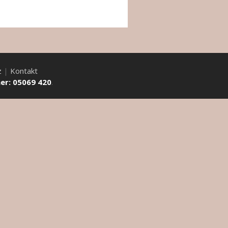
z
|
Kontakt
r: 05069 420
.
ird der Verwendung zugestimmt. Die Verarbeitung solcher
 are categorized as necessary are stored on your browser as